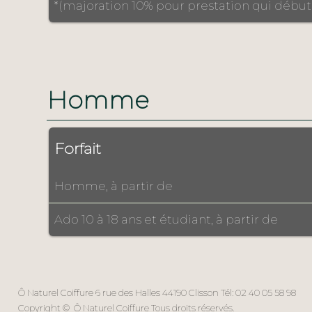
*(majoration 10% pour prestation qui débu
Homme
Forfait
Homme, à partir de
Ado 10 à 18 ans et étudiant, à partir de
Ô Naturel Coiffure 6 rue des Halles 44190 Clisson Tél: 02 40 05 58 98
Copyright © Ô Naturel Coiffure Tous droits réservés.