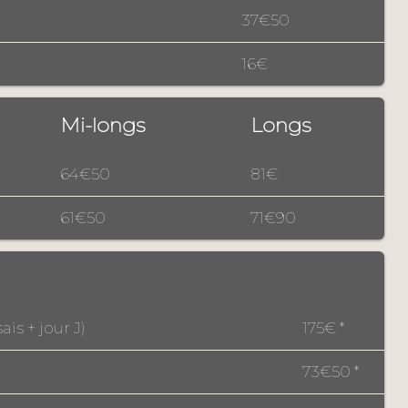
37€50
16€
Mi-longs
Longs
64€50
81€
61€50
71€90
is + jour J)
175€ *
73€50 *