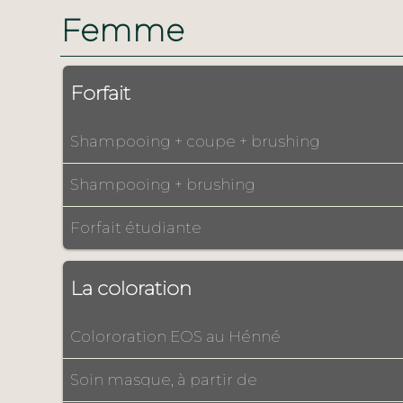
Femme
Forfait
Shampooing + coupe + brushing
Shampooing + brushing
Forfait étudiante
La coloration
Colororation EOS au Hénné
Soin masque, à partir de