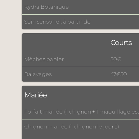
Kydra Botanique
Soin sensoriel, à partir de
Courts
Mèches papier
50€
Balayages
47€50
Mariée
Forfait mariée (1 chignon + 1 maquillage essa
Chignon mariée (1 chignon le jour J)