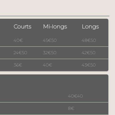
Courts
Mi-longs
Longs
40€
45€50
48€50
24€50
32€50
42€50
36€
40€
43€50
40€40
8€